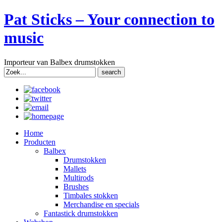
Pat Sticks – Your connection to
music
Importeur van Balbex drumstokken
Search
for:
Home
Producten
Balbex
Drumstokken
Mallets
Multirods
Brushes
Timbales stokken
Merchandise en specials
Fantastick drumstokken